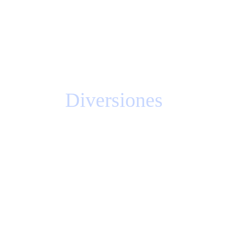
Diversiones
Vídeo / Contenido 3D / Animación / Sonido
El grupo nos preguntó como 
podíamos anunciar “
a lo grande
” 
el gran evento que harán para 
celebrar sus 20 años. Qué mejor 
manera que una pancarta gigante 